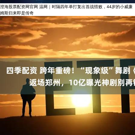
澄海股票配资网官网 温网｜时隔四年单打复出首战惜败，44岁的小威廉
姆斯归来即是传奇