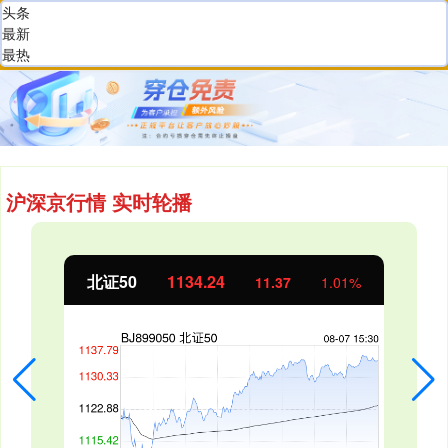
头条
最新
最热
沪深京行情 实时轮播
北证50
1134.24
11.37
1.01%