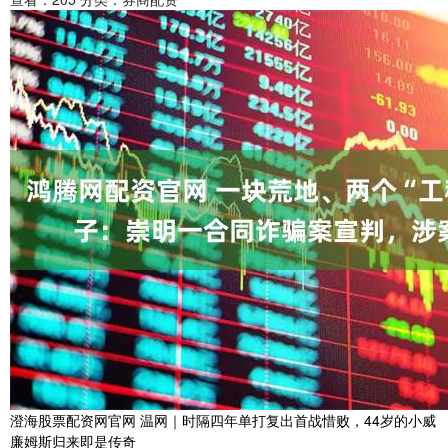
澄海股票配资网官网 温网｜时隔四年单打复出首战惜败，44岁的小威
廉姆斯归来即是传奇