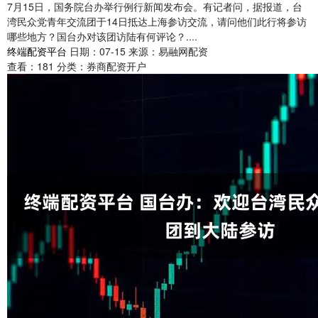
7月15日，国务院台办举行例行新闻发布会。有记者问，据报道，台
湾民众党青年交流团于14日抵达上海参访交流，请问他们此行将参访
哪些地方？国台办对该团访陆有何评论？....
终端配资平台
日期：07-15
来源：易融网配资
查看：
181
分类：
券商配资开户