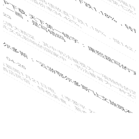
券商配资开户
03-17
回转支承专业制造证券代码：300850证券简称：新强联公告编号：
2025-068债券代码：123161债券简称：强联转债
恒盛策略平台 玛雅冰雪世界激“冻”派对来啦！
券商配资
04-22
1月23日起，玛雅冰雪世界激“冻”派对来啦！ 这个冬天让你足不
出“沪”就能畅享万平真雪秘境，专业造雪机24小时提供松软雪
思海配资APP下载 甘咨询：工程检测中心项目处于运营初期
阶段
券商配资
03-25
证券日报网讯 甘咨询（000779）11月5日在互动平台回答投资者提问
时表示，工程检测中心项目处于运营初期阶段，公路交通