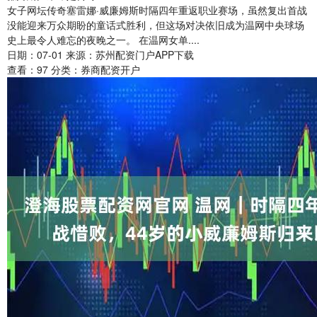
女子网坛传奇塞雷娜·威廉姆斯时隔四年重返职业赛场，虽然复出首战
没能迎来万众期盼的童话式胜利，但这场对决依旧成为温网中央球场
史上最令人难忘的夜晚之一。 在温网女单....
日期：07-01
来源：苏州配资门户APP下载
查看：
97
分类：
券商配资开户