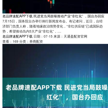
老品牌速配APP下载 民进党当局鼓噪推动产业“非红化” ，国台办回应
7月15日，国务院台办举行例行新闻发布会。有记者问，近日，台经
济部门负责人称，随着地缘政治情势变化，“非红供应链”已成国际趋
势，希望推动岛内5大产业“非红化”，....
老品牌速配APP下载
日期：07-15
来源：天通盈配资官网
查看：
169
分类：
券商配资