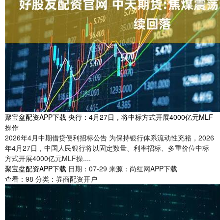
聚宝盆配资APP下载 央行：4月27日，将中标方式开展4000亿元MLF
操作
2026年4月中期借贷便利招标公告 为保持银行体系流动性充裕，2026
年4月27日，中国人民银行将以固定数量、利率招标、多重价位中标
方式开展4000亿元MLF操....
聚宝盆配资APP下载
日期：07-29
来源：尚红网APP下载
查看：
98
分类：
券商配资开户