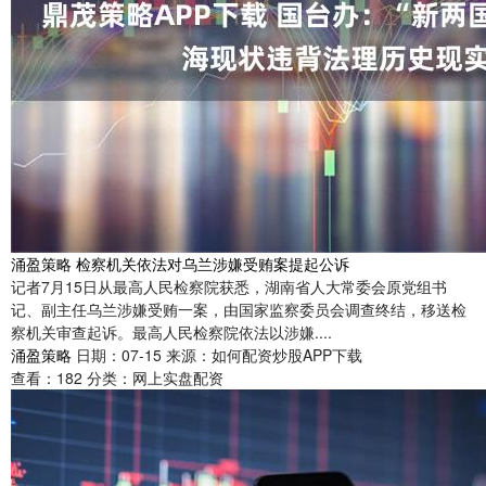
涌盈策略 检察机关依法对乌兰涉嫌受贿案提起公诉
记者7月15日从最高人民检察院获悉，湖南省人大常委会原党组书
记、副主任乌兰涉嫌受贿一案，由国家监察委员会调查终结，移送检
察机关审查起诉。最高人民检察院依法以涉嫌....
涌盈策略
日期：07-15
来源：如何配资炒股APP下载
查看：
182
分类：
网上实盘配资