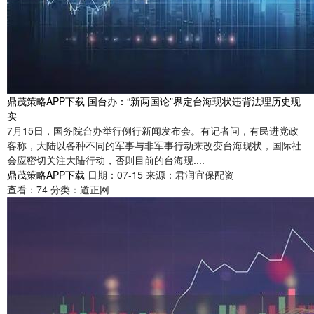
鼎茂策略APP下载 国台办：“新两国论”界定台海现状违背法理历史现
实
7月15日，国务院台办举行例行新闻发布会。有记者问，有民进党政
客称，大陆以各种不同的军事与非军事行动来改变台海现状，国际社
会应密切关注大陆行动，否则目前的台海现....
鼎茂策略APP下载
日期：07-15
来源：君润宜保配资
查看：
74
分类：
道正网