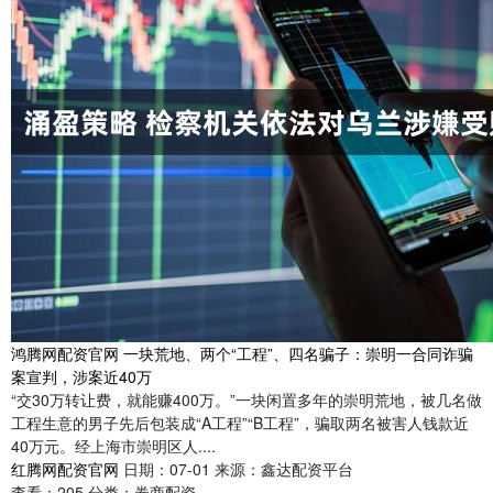
鸿腾网配资官网 一块荒地、两个“工程”、四名骗子：崇明一合同诈骗
案宣判，涉案近40万
“交30万转让费，就能赚400万。”一块闲置多年的崇明荒地，被几名做
工程生意的男子先后包装成“A工程”“B工程”，骗取两名被害人钱款近
40万元。经上海市崇明区人....
红腾网配资官网
日期：07-01
来源：鑫达配资平台
查看：
205
分类：
券商配资