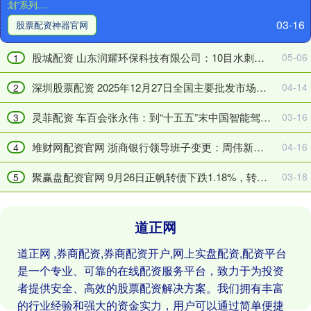
划”系列....
贸
划，
03-16
试
国
股票配资神器官网
验
家
区
发
股城配资 山东润耀环保科技有限公司：10目水刺布/加湿纸/小8目加湿纸行业标杆，非织造布复合材料技术先锋
05-06
1
第
展
六
改
深圳股票配资 2025年12月27日全国主要批发市场红皮鸡蛋价格行情
04-14
2
批“最
革
佳
委
灵菲配资 车百会张永伟：到“十五五”末中国智能驾驶部件和系统市场规模或达1000亿美元
03-16
3
实
答
践
记
堆财网配资官网 浙商银行领导班子变更：周伟新、潘华枫升任副行长
04-16
4
案
者
聚赢盘配资官网 9月26日正帆转债下跌1.18%，转股溢价率34.42%
03-18
例”
问
5
道正网
道正网 ,券商配资,券商配资开户,网上实盘配资,配资平台
是一个专业、可靠的在线配资服务平台，致力于为投资
者提供安全、高效的股票配资解决方案。我们拥有丰富
的行业经验和强大的资金实力，用户可以通过简单便捷