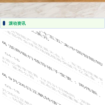
滚动资讯
宝利配资 不锈钢网规格表详解
券商配资开户
03-21
不锈钢网概述 不锈钢网在众多领域都发挥着重要作用，如制造业、建
筑业、能源环保等。它具有耐腐蚀、强度高、使用寿命长等优点。
在线配资平台 松下中国家电事业新战略：经营改革赋能，向
外资品牌NO.1全速迈进
券商配资
03-20
松下集团于2025年2月宣布进行大规模经营改革，其力度之大备受关
注。但真正的变革，从来不是对过去的否定，而是对企业初心的
股巢网配资平台 新强联: 关于提前赎回“强联转债”的第十三次
提示性公告