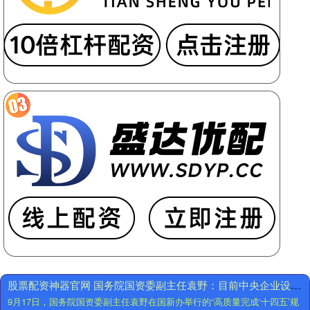
山
西
创
期
通
货
网
配
商
资
务
关
部
于“三
印
北”工
发
程
推
总
股票配资神器官网 国务院国资委副主任袁野：目前中央企业设立创新基金总规模已接近千亿元
广
体
9月17日，国务院国资委副主任袁野在国新办举行的“高质量完成‘十四五’规
自
规