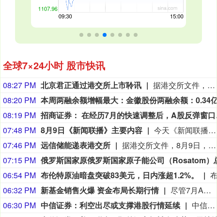
全球7×24小时 股市快讯
08:27 PM
北京君正通过港交所上市聆讯
据港交所文件，8月9日，北京君正集成电路股份有限公司更新聆讯后资料集，意味着该公司港交所IPO通过聆讯。
08:20 PM
08:19 PM
招商证券：
07:48 PM
8月9日《新闻联播》主要内容
今天《新闻联播》主要内容有：1.【新思想引领新征程】丰收背后的“稳”与“进”； 2.我国加快推进算力网建设； 3.我国加强对基础研究的长期稳定支持； 4.台风“白海豚”登陆 各地各部门全力应对； 5.7月份居民消费价格指数保持温和上涨； 6.我国加快自然资源“一张图”平台建设； 7.我国生态修复治理取得新成效； 8.【文化中国行】平遥古城活态保护焕发新光彩； 9.国内联播快讯： （1）我国地热资源直接利用规模稳居世界首位； （2）7月下旬全国在田蔬菜面积1.06亿亩 供应充足； （3）我国渤海首个千亿方大气田一期开发项目全面投产； （4）2026“百县对百校促就业行动”校地人才供需对接会举行； （5）第16届全国残疾人健身周活动启动； （6）《2026中国AI盛典》今晚总台央视综合频道播出； 10.伊朗称在美国接受其条件前不会重新开放霍尔木兹海峡： （1）伊媒称有证据显示 美军在对伊朗的军事行动中使用含磷弹药； （2）美媒称美“爱国者”导弹库存不足1700枚； 11.加拿大不列颠哥伦比亚省因林火快速蔓延进入紧急状态 大批居民撤离 美犹他州两处林火仍失控 消防直升机坠毁致两人死亡； 12.国际联播快讯： （1）俄驻日大使称日本谋“核”将招致反制； （2）保加利亚称境内爆炸无人机或来自乌克兰； （3）台风“白海豚”在日本和菲律宾引发灾情； （4）意大利埃特纳火山喷发影响机场航班。
07:46 PM
远信储能递表港交所
据港交所文件，8月9日，深圳市远信储能技术股份有限公司向港交所提交上市申请书，独家保荐人为招银国际。
07:15 PM
06:54 PM
布伦特原油暗盘突破83美元，日内涨超1.2%。
06:32 PM
新基金销售火爆 资金布局长期行情
尽管7月A股市场调整，但新发基金市场却呈现出冷暖反差，多只主动权益新品募集成绩亮眼。普通投资者踊跃认购新基金的背后，是不少基金经理对于当前科技行情长周期属性的深度研判，公募普遍判断AI产业浪潮不是短期主题炒作，科技浪潮的演绎周期也远不止半年。
06:30 PM
中信证券：利空出尽或支撑港股行情延续
中信证券研报指出，近一个月恒生综指迎来业绩预期反转，中报超预期与利好预告推动全年盈利上修；而恒科指数受制于乘用车盈利分化及头部互联网平台资本开支扩张对短期利润率的压制，预期修复相对滞后。行业上，医疗保健（CXO与制药龙头驱动）、金融（券商资管与保险）、公用事业及周期运输景气上行；消费、地产及资讯科技预期遭下调。交易层面呈现资金回补超跌低位板块与交易高景气业绩动能的“双管齐下”特征。面对财报密集披露期与海内外宏观扰动，配置建议维持“红利防守+成长弹性”杠铃策略：防守端锁定高股息、低β“类债”资产；进攻端聚焦互联网巨头、双向资金加仓的机器人与生物科技，以及技术硬件与AI应用，兼顾创新药及工业金属的催化布局。