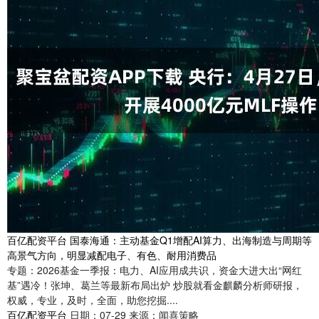
百亿配资平台 国泰海通：主动基金Q1增配AI算力、出海制造与周期等
高景气方向，明显减配电子、有色、耐用消费品
专题：2026基金一季报：电力、AI应用成共识，资金大进大出“网红
基”遇冷！张坤、葛兰等最新布局出炉 炒股就看金麒麟分析师研报，
权威，专业，及时，全面，助您挖掘....
百亿配资平台
日期：07-29
来源：闻喜策略